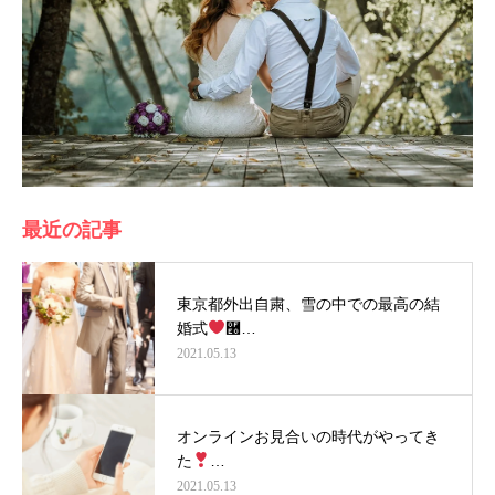
最近の記事
東京都外出自粛、雪の中での最高の結
婚式
࿠…
2021.05.13
オンラインお見合いの時代がやってき
た
…
2021.05.13