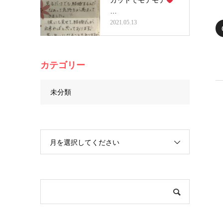
カットでモテモテ
…
2021.05.13
カテゴリー
未分類
月を選択してください