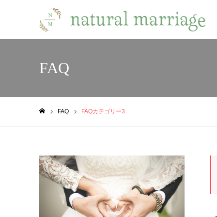
FAQ
FAQ
FAQカテゴリー3
ホーム