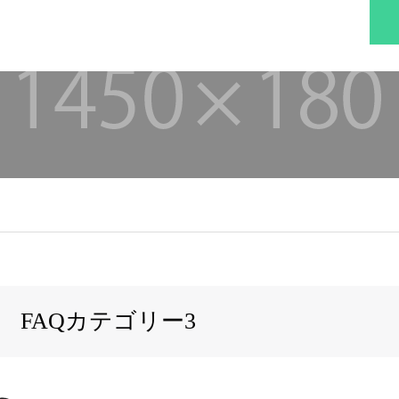
FAQカテゴリー3