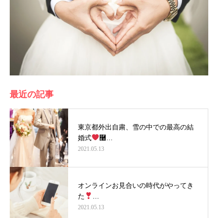
最近の記事
東京都外出自粛、雪の中での最高の結
婚式
࿠…
2021.05.13
オンラインお見合いの時代がやってき
た
…
2021.05.13