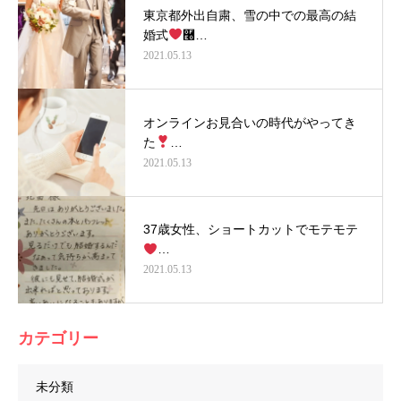
東京都外出自粛、雪の中での最高の結
婚式
࿠…
2021.05.13
オンラインお見合いの時代がやってき
た
…
2021.05.13
37歳女性、ショートカットでモテモテ
…
2021.05.13
カテゴリー
未分類