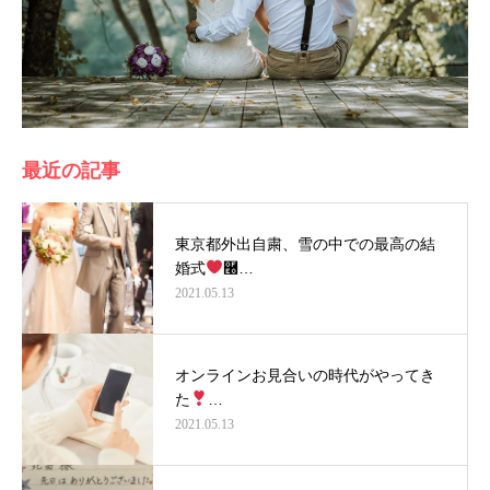
最近の記事
東京都外出自粛、雪の中での最高の結
婚式
࿠…
2021.05.13
オンラインお見合いの時代がやってき
た
…
2021.05.13